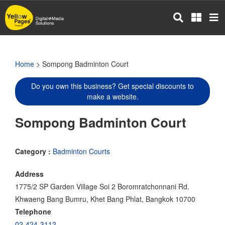
Skip
to
main
content
Home
> Sompong Badminton Court
Do you own this business? Get special discounts to
make a website.
Sompong Badminton Court
Category :
Badminton Courts
Address
1775/2 SP Garden Village Soi 2 Boromratchonnani Rd.
Khwaeng Bang Bumru, Khet Bang Phlat, Bangkok 10700
Telephone
02-424-3112