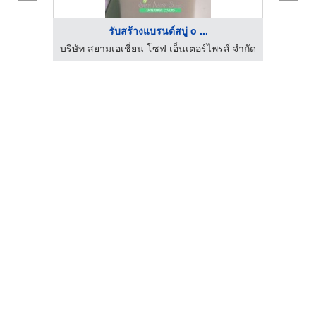
รับสร้างแบรนด์สบู่ o ...
ส์ จำกัด
บริษัท สยามเอเชี่ยน โซฟ เอ็นเตอร์ไพรส์ จำกัด
บริษัท 