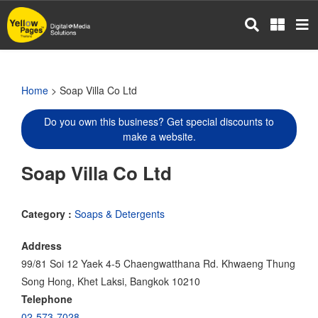
Skip
to
main
content
Home
> Soap Villa Co Ltd
Do you own this business? Get special discounts to
make a website.
Soap Villa Co Ltd
Category :
Soaps & Detergents
Address
99/81 Soi 12 Yaek 4-5 Chaengwatthana Rd. Khwaeng Thung
Song Hong, Khet Laksi, Bangkok 10210
Telephone
02-573-7028