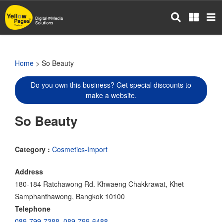
Skip
to
main
content
Home
> So Beauty
Do you own this business? Get special discounts to
make a website.
So Beauty
Category :
Cosmetics-Import
Address
180-184 Ratchawong Rd. Khwaeng Chakkrawat, Khet
Samphanthawong, Bangkok 10100
Telephone
089-799-7388
,
089-799-6488