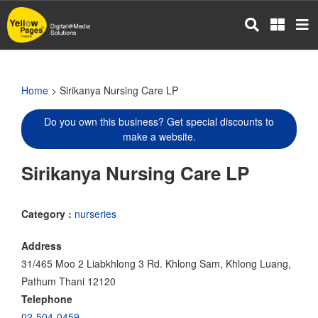
Skip
to
main
content
Home
> Sirikanya Nursing Care LP
Do you own this business? Get special discounts to
make a website.
Sirikanya Nursing Care LP
Category :
nurseries
Address
31/465 Moo 2 Liabkhlong 3 Rd. Khlong Sam, Khlong Luang,
Pathum Thani 12120
Telephone
02-504-0459