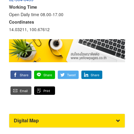
Working Time
Open Daily time 08.00-17.00
Coordinates
14.03211, 100.67612
Share
Share
Tweet
Share
Email
Print
Digital Map