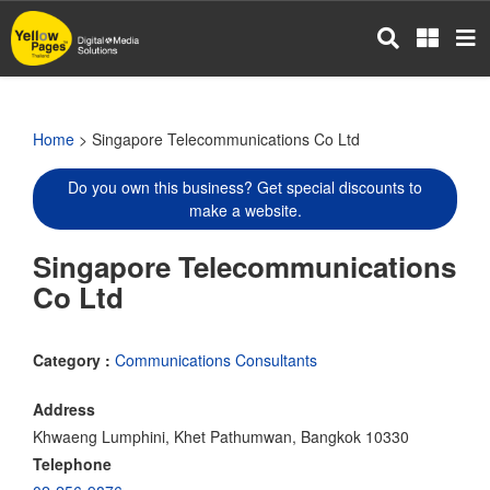
Skip
to
main
content
Home
> Singapore Telecommunications Co Ltd
Do you own this business? Get special discounts to
make a website.
Singapore Telecommunications
Co Ltd
Category :
Communications Consultants
Address
Khwaeng Lumphini, Khet Pathumwan, Bangkok 10330
Telephone