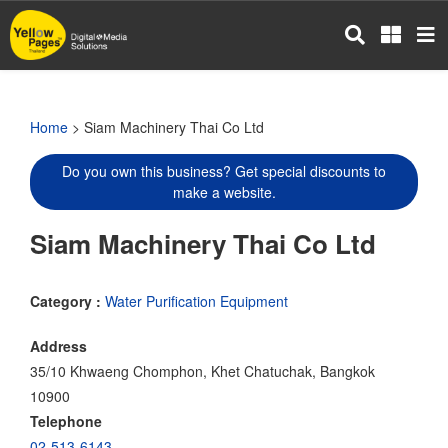
Skip
to
main
content
Home
> Siam Machinery Thai Co Ltd
Do you own this business? Get special discounts to
make a website.
Siam Machinery Thai Co Ltd
Category :
Water Purification Equipment
Address
35/10 Khwaeng Chomphon, Khet Chatuchak, Bangkok
10900
Telephone
02-513-6143