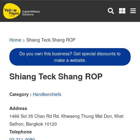
Skip
to
main
content
Home
> Shiang Teck Shang ROP
Do you own this business? Get special discounts to
make a website.
Shiang Teck Shang ROP
Category :
Handkerchiefs
Address
1466 Soi 35 Chan Rd Rd. Khwaeng Thung Wat Don, Khet
Sathon, Bangkok 10120
Telephone
02-211-0080