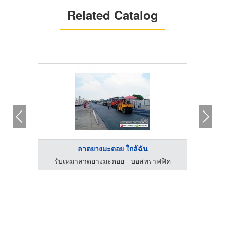
Related Catalog
ลาดยางมะตอย ใกล้ฉัน
ฟิค
รับเหมาลาดยางมะตอย - บอสทราฟฟิค
รั