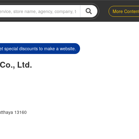
More Conten
t special discounts to make a website.
Co., Ltd.
utthaya 13160