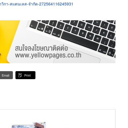
-สาวิกา-สแตนเลส-จำกัด-272564116245931
Email
Print