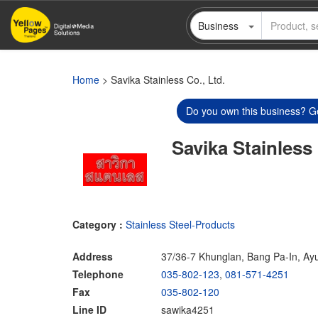
Skip
Business
to
main
content
Home
> Savika Stainless Co., Ltd.
Do you own this business? Ge
Savika Stainless 
Category :
Stainless Steel-Products
Address
37/36-7 Khunglan, Bang Pa-In, Ay
Telephone
035-802-123
,
081-571-4251
Fax
035-802-120
Line ID
sawika4251