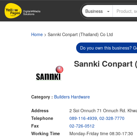
Skip
Business
to
main
content
Home
> Sannki Conpart (Thailand) Co Ltd
Do you own this business? Ge
Sannki Conpart 
Category :
Builders Hardware
Address
2 Soi Onnuch 71 Onnuch Rd. Khwa
Telephone
089-116-4939
,
02-328-7770
Fax
02-726-0512
Working Time
Monday-Friday time 08:30-17:30