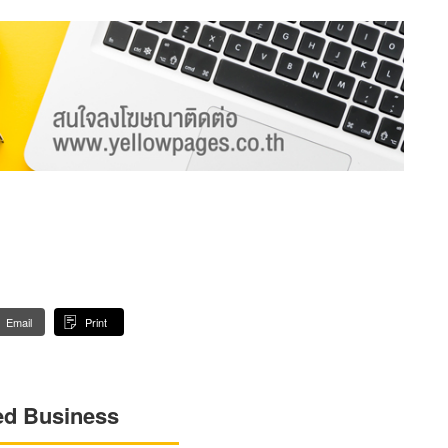
Email
Print
ed Business