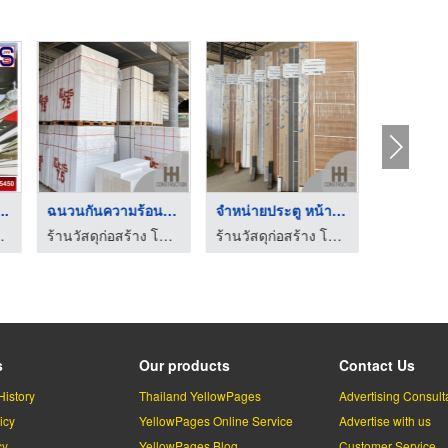
เมทัลชีท น ...
เครื่องมือช่าง ชลบุร ...
เสารั้ว บุรีรัมย์
เครื่องมือช
ทวีก่อสร้าง
ร้านวัสดุก่อสร้างบางละมุง - ทวีทรัพย์ค้าเหล็ก
ผลิตและจำหน่ายผลิตภัณฑ์คอนกรีต กิจมงคลบุรีรัมย์
s
Our products
Contact Us
History
Thailand YellowPages
Advertising Consult
icy
YellowPages Online Service
Advertise with us
cy
YellowPages Blog
Customer Service