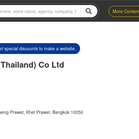
More Conten
t special discounts to make a website.
(Thailand) Co Ltd
eng Prawet, Khet Prawet, Bangkok 10250