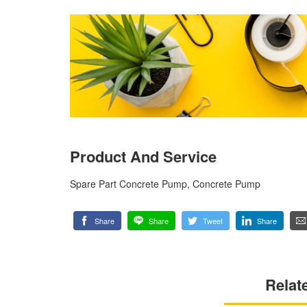
Product And Service
Spare Part Concrete Pump, Concrete Pump
Share
Share
Tweet
Share
Relat