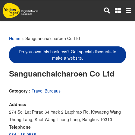
Skip
to
main
content
Home
> Sanguanchaicharoen Co Ltd
Do you own this business? Get special discounts to
make a website.
Sanguanchaicharoen Co Ltd
Category :
Travel Bureaus
Address
274 Soi Lat Phrao 64 Yaek 2 Latphrao Rd. Khwaeng Wang
Thong Lang, Khet Wang Thong Lang, Bangkok 10310
Telephone
084-118-9538