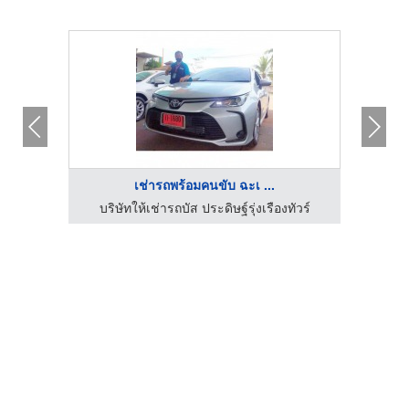
เช่ารถพร้อมคนขับ ฉะเ ...
ัวร์
บริษัทให้เช่ารถบัส ประดิษฐ์รุ่งเรืองทัวร์
บร