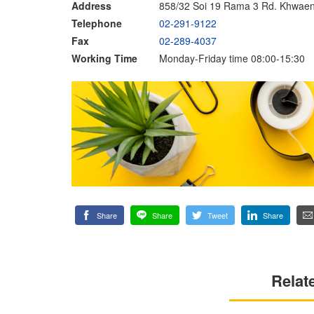
Address
858/32 Soi 19 Rama 3 Rd. Khwae
Telephone
02-291-9122
Fax
02-289-4037
Working Time
Monday-Friday time 08:00-15:30
Share
Share
Tweet
Share
Relat