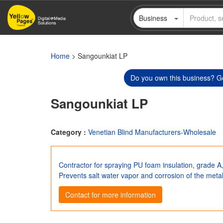
Skip
Business
to
main
content
Home
> Sangounkiat LP
Do you own this business? Ge
Sangounkiat LP
Category :
Venetian Blind Manufacturers-Wholesale
Contractor for spraying PU foam insulation, grade A,
Prevents salt water vapor and corrosion of the meta
Contact for more information