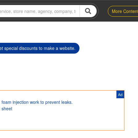
More Conten
t special discounts to make a website.
Ad
 foam injection work to prevent leaks.
l sheet