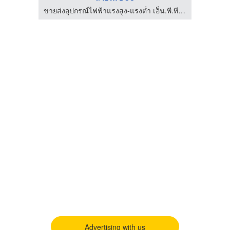
โรงงานผลิตและจำหน่ายชุดสายไฟสำเร็จรูป สมุทรปราการ
ขายส่งอุปกรณ์ไฟฟ้าแรงสูง-แรงต่ำ เอ็น.พี.ที.อิเล็กทริค ซัพพลาย
Advertising with us