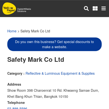
Skip
to
main
content
Home
> Safety Mark Co Ltd
Do you own this business? Get special discounts to
make a website.
Safety Mark Co Ltd
Category :
Reflective & Luminous Equipment & Supplies
Address
Show Room 398 Charoenrat 10 Rd. Khwaeng Samae Dum,
Khet Bang Khun Thian, Bangkok 10150
Telephone
02-899-5596