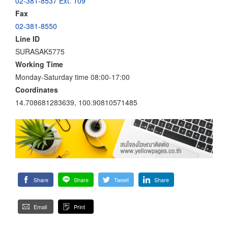
02-381-8537 Ext. 109
Fax
02-381-8550
Line ID
SURASAK5775
Working Time
Monday-Saturday time 08:00-17:00
Coordinates
14.708681283639, 100.90810571485
Share
Share
Tweet
Share
Email
Print