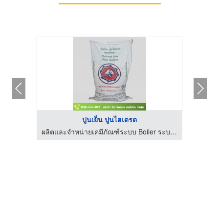
ปูนเย็น ปูนไฮเดรต
ห้างหุ้นส่วนจำกัด บ้านเพวัสดุภัณฑ์และก่อสร้าง
ผลิตและจำหน่ายเคมีภัณฑ์ระบบ Boiler ระบบ RO
ร้านขาย