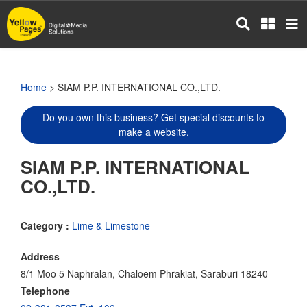
Skip
to
main
content
Home
> SIAM P.P. INTERNATIONAL CO.,LTD.
Do you own this business? Get special discounts to
make a website.
SIAM P.P. INTERNATIONAL
CO.,LTD.
Category :
Lime & Limestone
Address
8/1 Moo 5 Naphralan, Chaloem Phrakiat, Saraburi 18240
Telephone