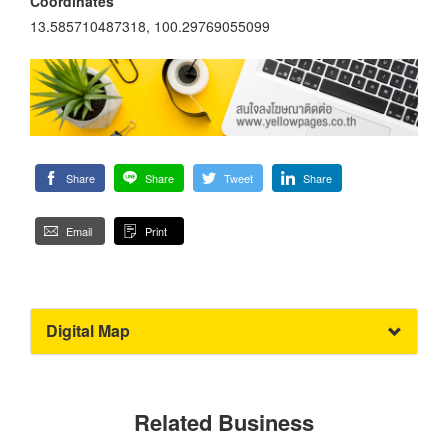
Coordinates
13.585710487318, 100.29769055099
Share
Share
Tweet
Share
Email
Print
Digital Map
Related Business