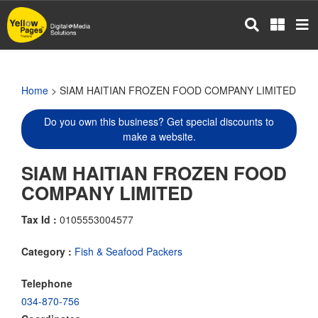
Skip
to
main
content
Home
> SIAM HAITIAN FROZEN FOOD COMPANY LIMITED
Do you own this business? Get special discounts to
make a website.
SIAM HAITIAN FROZEN FOOD
COMPANY LIMITED
Tax Id :
0105553004577
Category :
Fish & Seafood Packers
Telephone
034-870-756