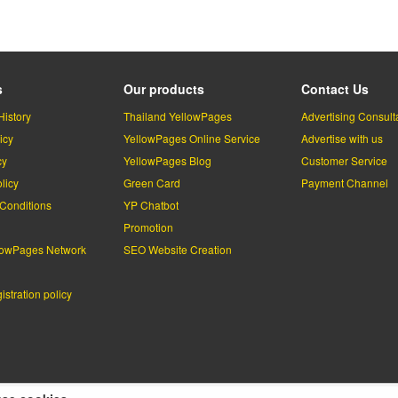
s
Our products
Contact Us
History
Thailand YellowPages
Advertising Consult
icy
YellowPages Online Service
Advertise with us
cy
YellowPages Blog
Customer Service
licy
Green Card
Payment Channel
Conditions
YP Chatbot
l
Promotion
lowPages Network
SEO Website Creation
stration policy