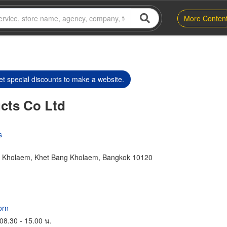
More Conten
t special discounts to make a website.
ucts Co Ltd
s
 Kholaem, Khet Bang Kholaem, Bangkok 10120
orn
 08.30 - 15.00 น.