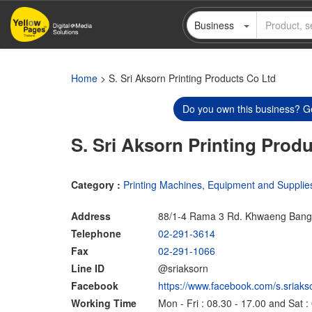
Skip
Business
to
main
content
Home
> S. Sri Aksorn Printing Products Co Ltd
Do you own this business? Ge
S. Sri Aksorn Printing Prod
Category :
Printing Machines, Equipment and Supplie
Address
88/1-4 Rama 3 Rd. Khwaeng Bang
Telephone
02-291-3614
Fax
02-291-1066
Line ID
@sriaksorn
Facebook
https://www.facebook.com/s.sriaks
Working Time
Mon - Fri : 08.30 - 17.00 and Sat :