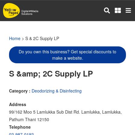
Skip
to
main
content
Home
> S & 2C Supply LP
Do you own this business? Get special discounts to
make a website.
S &amp; 2C Supply LP
Category :
Deodorizing & Disinfecting
Address
99/162 Moo 5 Lamlukka Sub Dist Rd. Lamlukka, Lamlukka,
Pathum Thani 12150
Telephone
02-987-0192