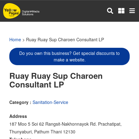
Skip
to
main
content
Home
> Ruay Ruay Sup Charoen Consultant LP
Do you own this business? Get special discounts to
make a website.
Ruay Ruay Sup Charoen
Consultant LP
Category :
Sanitation-Service
Address
187 Moo 5 Soi 62 Rangsit-Nakhonnayok Rd. Prachatipat,
Thunyaburi, Pathum Thani 12130