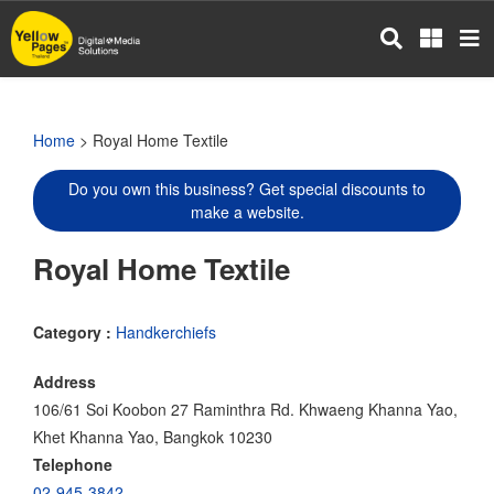
Skip
to
main
content
Home
> Royal Home Textile
Do you own this business? Get special discounts to
make a website.
Royal Home Textile
Category :
Handkerchiefs
Address
106/61 Soi Koobon 27 Raminthra Rd. Khwaeng Khanna Yao,
Khet Khanna Yao, Bangkok 10230
Telephone
02-945-3842