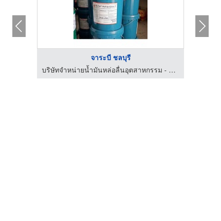
จาระบี ชลบุรี
ผลิตภัณฑ์หล่อลื่นเครื่องจักรอุตสาหกรรม - ธณฤกษ์ อินเตอร์เทรด
บริษัทจำหน่ายน้ำมันหล่อลื่นอุตสาหกรรม - วีวันออยล์เทค