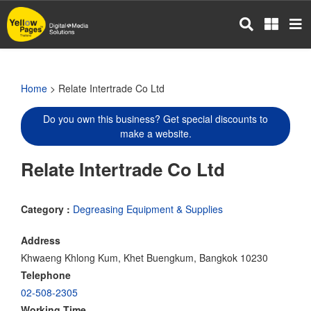
Skip
to
main
content
Home
> Relate Intertrade Co Ltd
Do you own this business? Get special discounts to
make a website.
Relate Intertrade Co Ltd
Category :
Degreasing Equipment & Supplies
Address
Khwaeng Khlong Kum, Khet Buengkum, Bangkok 10230
Telephone
02-508-2305
Working Time