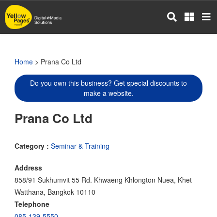
Skip
to
main
content
Home
> Prana Co Ltd
Do you own this business? Get special discounts to
make a website.
Prana Co Ltd
Category :
Seminar & Training
Address
858/91 Sukhumvit 55 Rd. Khwaeng Khlongton Nuea, Khet
Watthana, Bangkok 10110
Telephone
085-139-5550