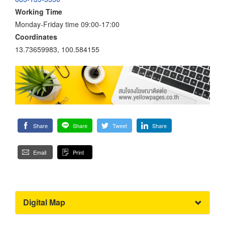
Working Time
Monday-Friday time 09:00-17:00
Coordinates
13.73659983, 100.584155
Share
Share
Tweet
Share
Email
Print
Digital Map