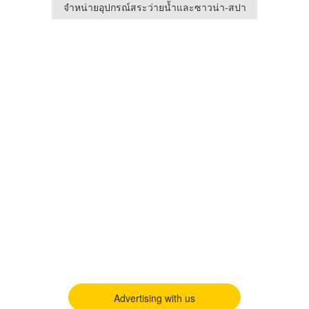
่า-สปา
จำหน่ายอุปกรณ์สระว่ายน้ำและซาวน่า-สปา
จำหน่
Advertising with us