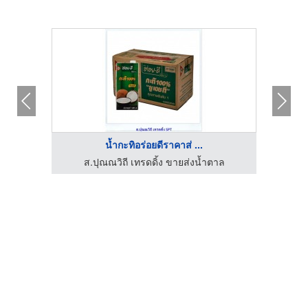
น้ำกะทิอร่อยดีราคาส่ ...
อชา
ส.ปุณณวิถี เทรดดิ้ง ขายส่งน้ำตาล
ส