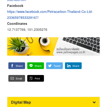
Facebook
https://www.facebook.com/Petracarbon-Thailand-Co-Ltd-
2336597853329167/
Coordinates
12.7137769, 101.2305276
Share
Share
Tweet
Share
Email
Print
Digital Map