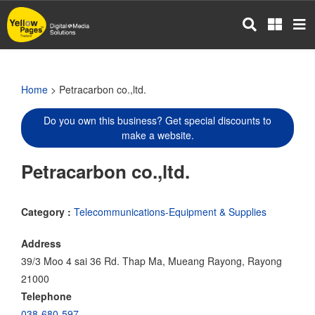
Skip
to
main
content
Home
> Petracarbon co.,ltd.
Do you own this business? Get special discounts to
make a website.
Petracarbon co.,ltd.
Category :
Telecommunications-Equipment & Supplies
Address
39/3 Moo 4 sai 36 Rd. Thap Ma, Mueang Rayong, Rayong
21000
Telephone
038-680-597