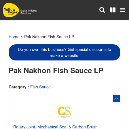
Skip
to
main
content
Home
> Pak Nakhon Fish Sauce LP
Do you own this business? Get special discounts to
make a website.
Pak Nakhon Fish Sauce LP
Category :
Fish Sauce
Ad
Rotary Joint, Mechanical Seal & Carbon Brush