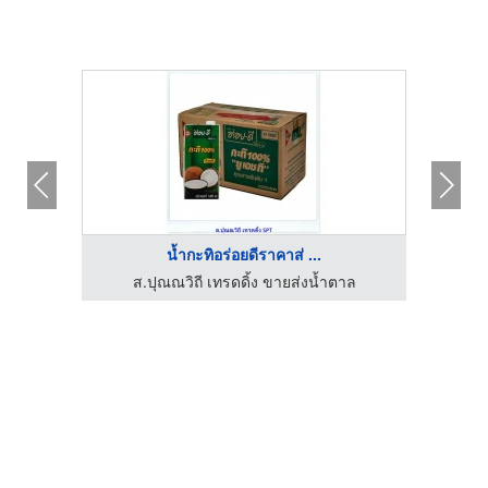
น้ำกะทิอร่อยดีราคาส่ ...
อชา
ส.ปุณณวิถี เทรดดิ้ง ขายส่งน้ำตาล
ส