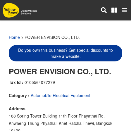
Skip
to
main
content
Home
> POWER ENVISION CO., LTD.
Do you own this business? Get special discounts to
make a website.
POWER ENVISION CO., LTD.
Tax Id :
0105564077279
Category :
Automobile Electrical Equipment
Address
188 Spring Tower Building 11th Floor Phayathai Rd.
Khwaeng Thung Phyathai, Khet Ratcha Thewi, Bangkok
10400