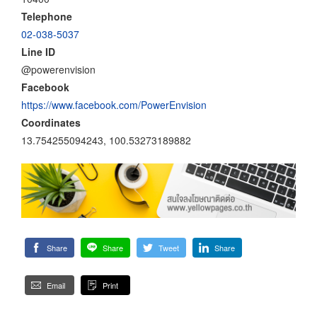
Telephone
02-038-5037
Line ID
@powerenvision
Facebook
https://www.facebook.com/PowerEnvision
Coordinates
13.754255094243, 100.53273189882
Share
Share
Tweet
Share
Email
Print