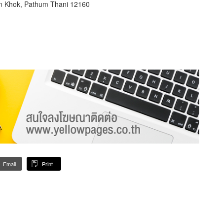
m Khok, Pathum Thani 12160
Email
Print