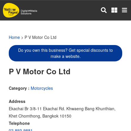
Skip
to
main
content
Home
> P V Motor Co Ltd
Do you own this business? Get special discounts to
make a website.
P V Motor Co Ltd
Category :
Motorcycles
Address
Ekachai Br 3/8-11 Ekachai Rd. Khwaeng Bang Khunthian,
Khet Chomthong, Bangkok 10150
Telephone
02-893-9881