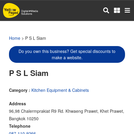
Skip
to
main
content
Home
> P S L Siam
Do you own this business? Get special discounts to
make a website.
P S L Siam
Category :
Kitchen Equipment & Cabinets
Address
96,98 Chalermprakiat R9 Rd. Khwaeng Prawet, Khet Prawet,
Bangkok 10250
Telephone
087-110-9266