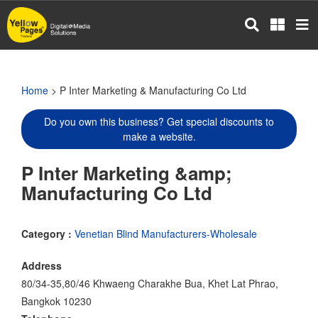
Skip
to
main
content
Home
> P Inter Marketing & Manufacturing Co Ltd
Do you own this business? Get special discounts to
make a website.
P Inter Marketing &amp;
Manufacturing Co Ltd
Category :
Venetian Blind Manufacturers-Wholesale
Address
80/34-35,80/46 Khwaeng Charakhe Bua, Khet Lat Phrao,
Bangkok 10230