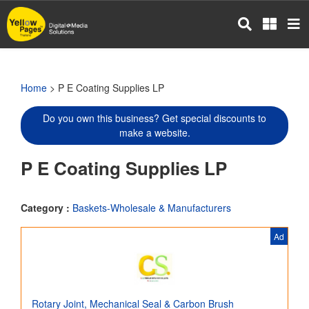
Skip
to
main
content
Home
> P E Coating Supplies LP
Do you own this business? Get special discounts to
make a website.
P E Coating Supplies LP
Category :
Baskets-Wholesale & Manufacturers
Ad
Rotary Joint, Mechanical Seal & Carbon Brush