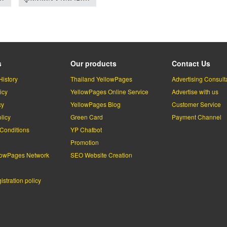
s
Our products
Contact Us
History
Thailand YellowPages
Advertising Consult
icy
YellowPages Online Service
Advertise with us
cy
YellowPages Blog
Customer Service
licy
Green Card
Payment Channel
Conditions
YP Chatbot
l
Promotion
lowPages Network
SEO Website Creation
stration policy