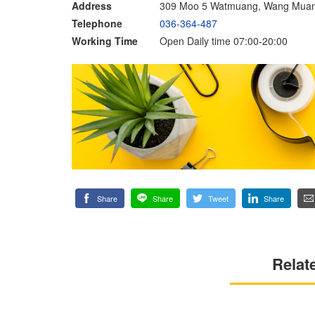
Address
309 Moo 5 Watmuang, Wang Muang
Telephone
036-364-487
Working Time
Open Daily time 07:00-20:00
Share
Share
Tweet
Share
Relat