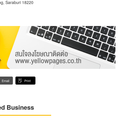
, Saraburi 18220
Email
Print
ed Business