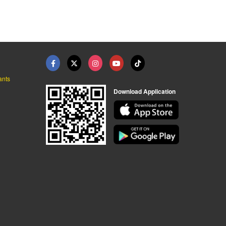
ants
Download Application