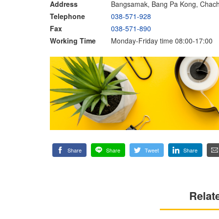
Address
Bangsamak, Bang Pa Kong, Chac
Telephone
038-571-928
Fax
038-571-890
Working Time
Monday-Friday time 08:00-17:00
Share
Share
Tweet
Share
Relat