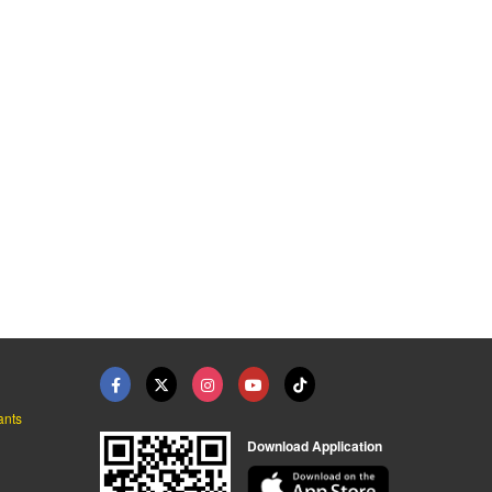
อมชิ้นงาน
รับกลึงงานโลหะ
เครื่องเชื่อมเลเซอร์ ...
รับปั๊มและตัดโลหะ ไอน็อคซ์เมคเทค
รับปั๊มและตัดโลหะ ไอน็อคซ์เมคเทค
เครื่องเชื่อมไรล่อน วรชาติกรุ๊ป
ants
Download Application