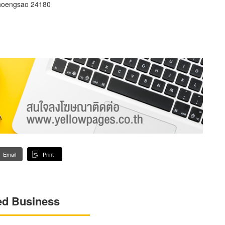
hoengsao 24180
Email
Print
ed Business