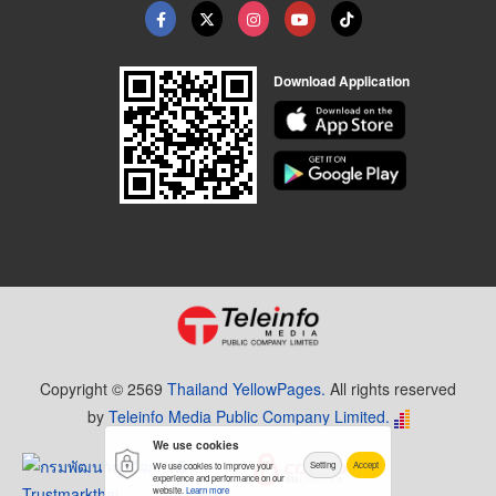
Download Application
Copyright © 2569
Thailand YellowPages.
All rights reserved
by
Teleinfo Media Public Company Limited.
We use cookies
Setting
Accept
We use cookies to improve your
experience and performance on our
website.
Learn more