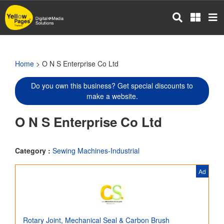
Skip
to
main
content
Home
> O N S Enterprise Co Ltd
Do you own this business? Get special discounts to
make a website.
O N S Enterprise Co Ltd
Category :
Sewing Machines-Industrial
Ad
Rotary Joint, Mechanical Seal & Carbon Brush