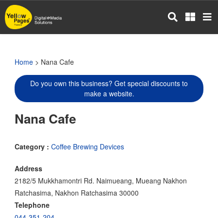
Skip
to
main
content
Home
> Nana Cafe
Do you own this business? Get special discounts to
make a website.
Nana Cafe
Category :
Coffee Brewing Devices
Address
2182/5 Mukkhamontri Rd. Naimueang, Mueang Nakhon
Ratchasima, Nakhon Ratchasima 30000
Telephone
044-351-204