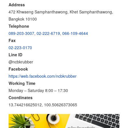
Address
472 Khwaeng Samphanthawong, Khet Samphanthawong,
Bangkok 10100
Telephone
089-203-3007
,
02-222-6719
,
066-109-4644
Fax
02-223-0170
Line ID
@ncbkrubber
Facebook
https://web.facebook.com/ncbkrubber
Working Time
Monday – Saturday 8:00 – 17:30
Coordinates
13.744216625012, 100.50626373065