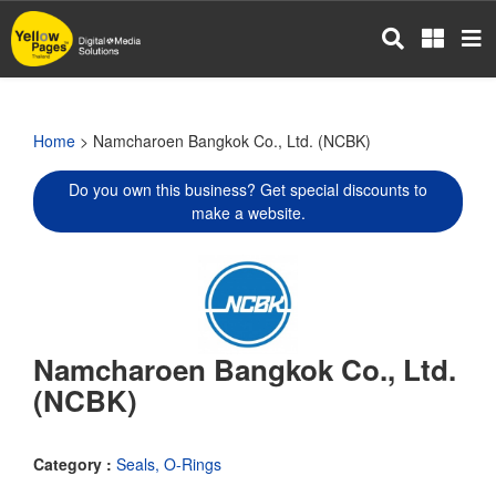
Skip
to
main
content
Home
> Namcharoen Bangkok Co., Ltd. (NCBK)
Do you own this business? Get special discounts to
make a website.
Namcharoen Bangkok Co., Ltd.
(NCBK)
Category :
Seals, O-Rings