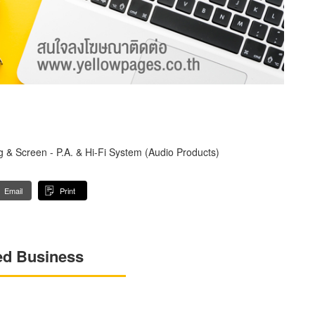
 & Screen - P.A. & Hi-Fi System (Audio Products)
Email
Print
ed Business