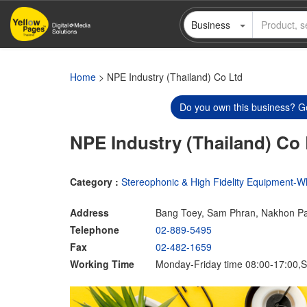
Skip
Business
to
main
content
Home
> NPE Industry (Thailand) Co Ltd
Do you own this business? Ge
NPE Industry (Thailand) Co 
Category :
Stereophonic & High Fidelity Equipment-W
Address
Bang Toey, Sam Phran, Nakhon P
Telephone
02-889-5495
Fax
02-482-1659
Working Time
Monday-Friday time 08:00-17:00,S