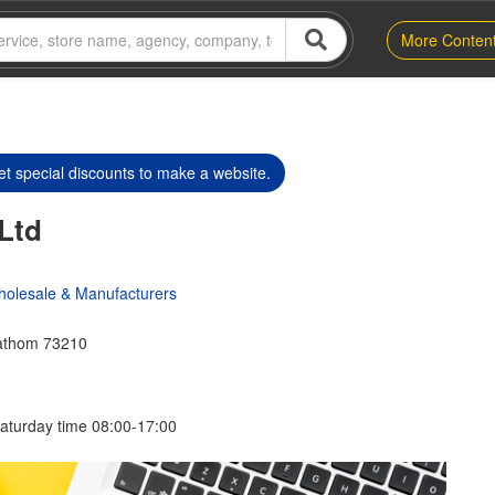
More Conten
t special discounts to make a website.
Ltd
holesale & Manufacturers
athom 73210
aturday time 08:00-17:00