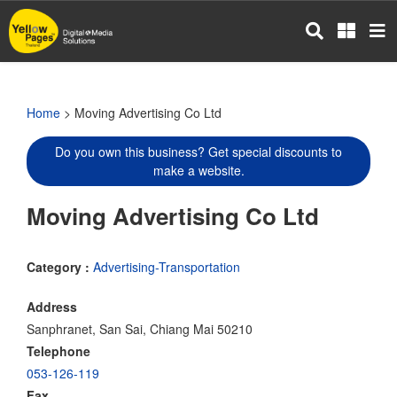
Skip
to
main
content
Home
> Moving Advertising Co Ltd
Do you own this business? Get special discounts to
make a website.
Moving Advertising Co Ltd
Category :
Advertising-Transportation
Address
Sanphranet, San Sai, Chiang Mai 50210
Telephone
053-126-119
Fax