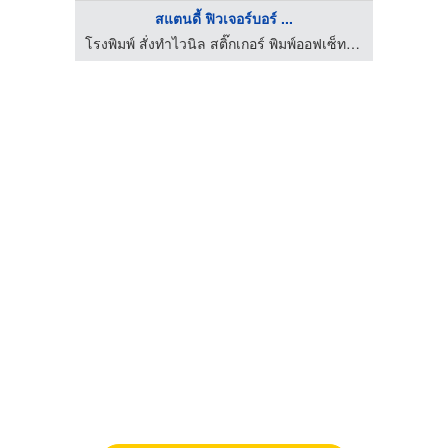
สแตนดี้ ฟิวเจอร์บอร์ ...
โรงพิมพ์ สั่งทำไวนิล สติ๊กเกอร์ พิมพ์ออฟเซ็ท ดิจิตอลพริ้นติ้ง - นรภัทร พริ้นติ้ง แอนด์ ซัพพลายส์