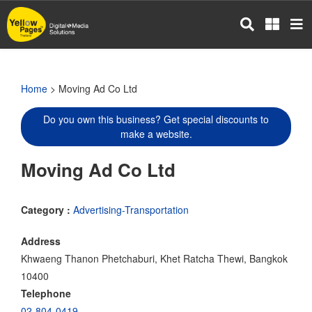
Skip
to
main
content
Home
> Moving Ad Co Ltd
Do you own this business? Get special discounts to
make a website.
Moving Ad Co Ltd
Category :
Advertising-Transportation
Address
Khwaeng Thanon Phetchaburi, Khet Ratcha Thewi, Bangkok
10400
Telephone
02-804-0419