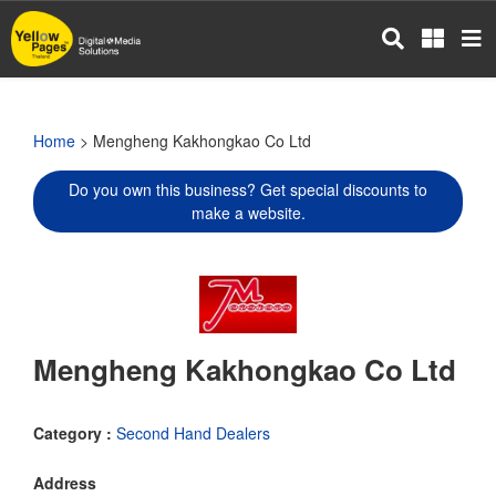
Skip
to
main
content
Home
> Mengheng Kakhongkao Co Ltd
Do you own this business? Get special discounts to
make a website.
Mengheng Kakhongkao Co Ltd
Category :
Second Hand Dealers
Address