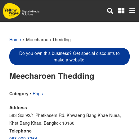
Skip
to
main
content
Home
> Meecharoen Thedding
Do you own this business? Get special discounts to
make a website.
Meecharoen Thedding
Category :
Rags
Address
583 Soi 92/1 Phetkasem Rd. Khwaeng Bang Khae Nuea,
Khet Bang Khae, Bangkok 10160
Telephone
088-009-3364