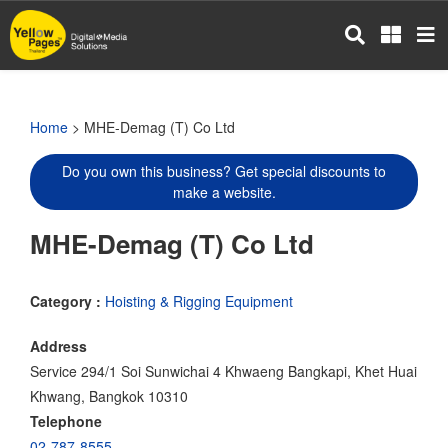
Skip
to
main
content
Home
> MHE-Demag (T) Co Ltd
Do you own this business? Get special discounts to
make a website.
MHE-Demag (T) Co Ltd
Category :
Hoisting & Rigging Equipment
Address
Service 294/1 Soi Sunwichai 4 Khwaeng Bangkapi, Khet Huai
Khwang, Bangkok 10310
Telephone
02-787-8555