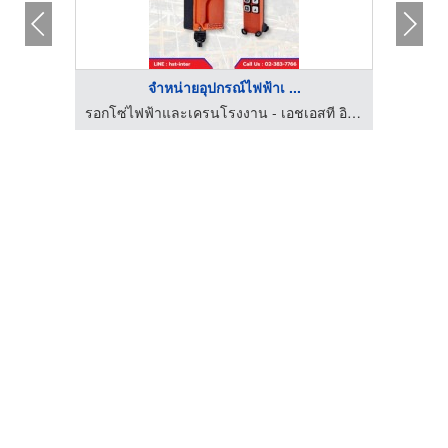
จำหน่ายอุปกรณ์ไฟฟ้าเ ...
รอกโซ่ไฟฟ้าและเครนโรงงาน - เอชเอสที อินเตอร์เนชั่นแนล
รอกโซ่ไฟฟ้าและเครนโรงงาน - เอชเอสที อินเตอร์เนชั่นแนล