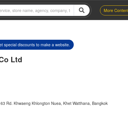
More Conten
t special discounts to make a website.
Co Ltd
t 63 Rd. Khwaeng Khlongton Nuea, Khet Watthana, Bangkok