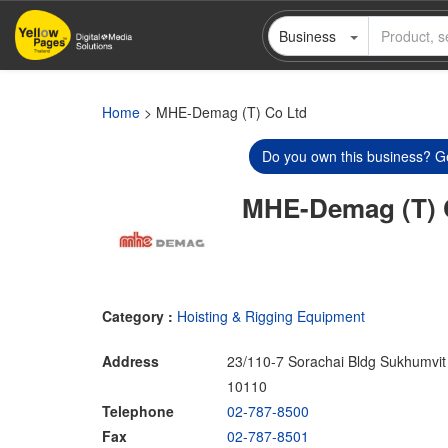
Skip
Business
to
main
content
Home
> MHE-Demag (T) Co Ltd
Do you own this business? Ge
MHE-Demag (T) 
Category :
Hoisting & Rigging Equipment
Address
23/110-7 Sorachai Bldg Sukhumvi
10110
Telephone
02-787-8500
Fax
02-787-8501