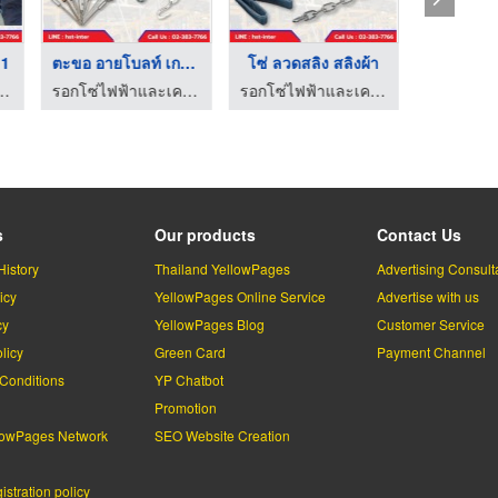
.1
ตะขอ อายโบลท์ เกลียว ...
โซ่ ลวดสลิง สลิงผ้า
รงงาน - เอชเอสที อินเตอร์เนชั่นแนล
รอกโซ่ไฟฟ้าและเครนโรงงาน - เอชเอสที อินเตอร์เนชั่นแนล
รอกโซ่ไฟฟ้าและเครนโรงงาน - เอชเอสที อินเตอร์เนชั่นแนล
s
Our products
Contact Us
History
Thailand YellowPages
Advertising Consult
icy
YellowPages Online Service
Advertise with us
cy
YellowPages Blog
Customer Service
licy
Green Card
Payment Channel
Conditions
YP Chatbot
l
Promotion
lowPages Network
SEO Website Creation
stration policy