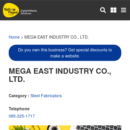
Skip
to
main
content
Home
> MEGA EAST INDUSTRY CO., LTD.
Do you own this business? Get special discounts to
make a website.
MEGA EAST INDUSTRY CO.,
LTD.
Category :
Steel Fabricators
Telephone
085-225-1717