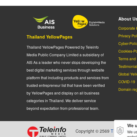
About U
Corporate 
Privacy Pol
Thailand YellowPages
Cyber-Poli
Thailand YellowPages Powered by Teleinfo
Cookies-Po
Media Public Company Limited a subsidiary of
Terms and 
AIS As a leader who never stops developing the
Testimonia
best digital marketing services through website
Global Yel
platform that including products and services from
COVID-19
trusted entrepreneur list that have been verified
Domain regi
by YellowPages and display on all business
categories in Thailand. We deliver service
beyond expectation from professional team.
We u
Copyright © 2569
Thailand Yel
We us
websi