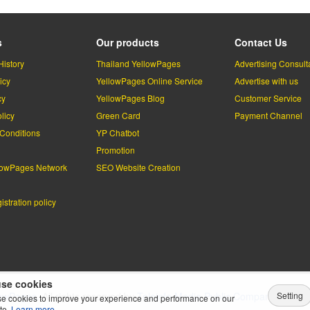
s
Our products
Contact Us
History
Thailand YellowPages
Advertising Consult
icy
YellowPages Online Service
Advertise with us
cy
YellowPages Blog
Customer Service
licy
Green Card
Payment Channel
Conditions
YP Chatbot
l
Promotion
lowPages Network
SEO Website Creation
stration policy
se cookies
Setting
lowPages.
All rights reserved by
Teleinfo Media Public Company Limited
e cookies to improve your experience and performance on our
te.
Learn more