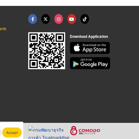
ants
Download Application
Accept
.