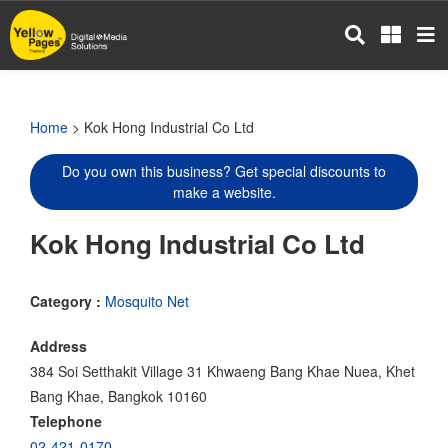
Skip
to
main
content
Home
> Kok Hong Industrial Co Ltd
Do you own this business? Get special discounts to
make a website.
Kok Hong Industrial Co Ltd
Category :
Mosquito Net
Address
384 Soi Setthakit Village 31 Khwaeng Bang Khae Nuea, Khet
Bang Khae, Bangkok 10160
Telephone
02-421-0170