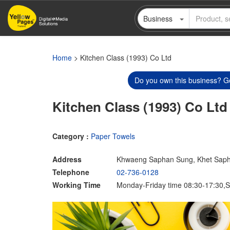
Skip
Business
to
main
content
Home
> Kitchen Class (1993) Co Ltd
Do you own this business? Ge
Kitchen Class (1993) Co Ltd
Category :
Paper Towels
Address
Khwaeng Saphan Sung, Khet Saph
Telephone
02-736-0128
Working Time
Monday-Friday time 08:30-17:30,S