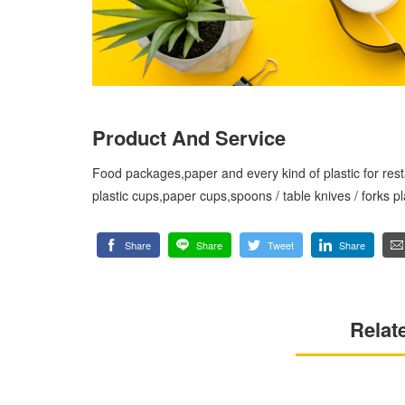
Product And Service
Food packages,paper and every kind of plastic for re
plastic cups,paper cups,spoons / table knives / forks p
Share
Share
Tweet
Share
Relat