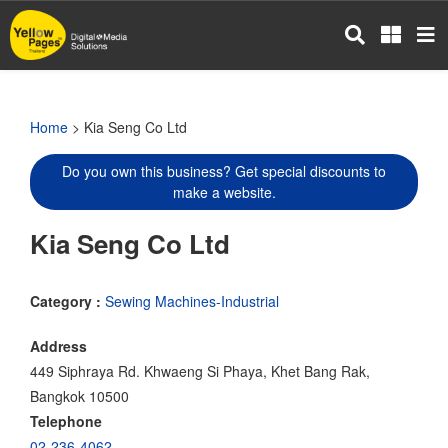
Skip
to
main
content
Home
> Kia Seng Co Ltd
Do you own this business? Get special discounts to
make a website.
Kia Seng Co Ltd
Category :
Sewing Machines-Industrial
Address
449 Siphraya Rd. Khwaeng Si Phaya, Khet Bang Rak,
Bangkok 10500
Telephone
02-236-4062