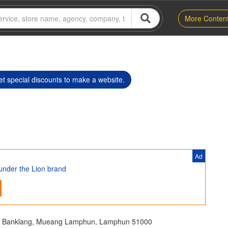
More Conten
t special discounts to make a website.
Ad
 under the Lion brand
. Banklang, Mueang Lamphun, Lamphun 51000