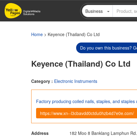
Skip
Business
to
main
content
Home
> Keyence (Thailand) Co Ltd
Do you own this business? Ge
Keyence (Thailand) Co Ltd
Category :
Electronic Instruments
Factory producing coiled nails, staples, and staples
https://www.xn--l3cbavdd0ctdu0hzb4d7e0e.com/
Address
182 Moo 8 Banklang Lamphun Rd